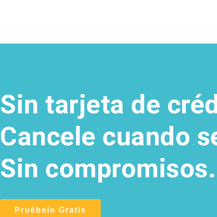
Sin tarjeta de créd
Cancele cuando s
Sin compromisos.
Pruébelo Gratis